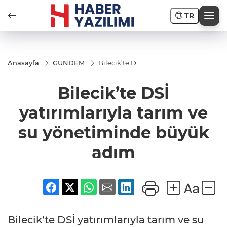
TR
Anasayfa
GÜNDEM
Bilecik’te DSİ
yatırımlarıyla
tarım ve su
Bilecik’te DSİ
yönetiminde
büyük adım
yatırımlarıyla tarım ve
su yönetiminde büyük
adım
Bilecik’te DSİ yatırımlarıyla tarım ve su