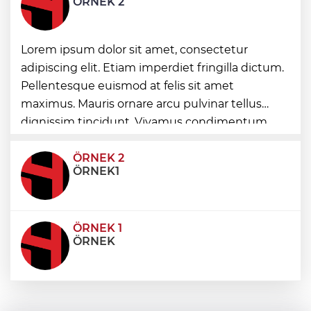
ÖRNEK 2
sertifikalarını aldı
Lorem ipsum dolor sit amet, consectetur
Minik Hazar Ali, ilk kez “anne” dedi
adipiscing elit. Etiam imperdiet fringilla dictum.
Pellentesque euismod at felis sit amet
Mustafa Keser’den müzik ve kahkaha
maximus. Mauris ornare arcu pulvinar tellus
dolu gece
dignissim tincidunt. Vivamus condimentum
ultricies dictum. Donec id odio posuere,
condimentum eros et, faucibus sapien. Praese
ÖRNEK 2
ÖRNEK1
ÖRNEK 1
ÖRNEK