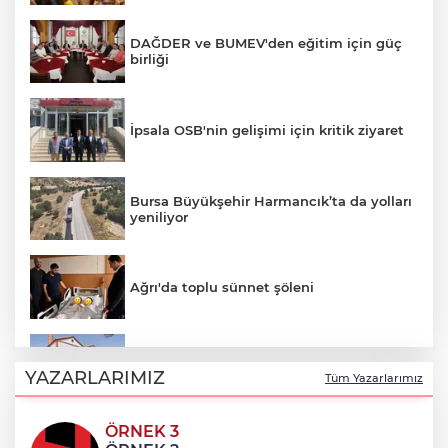
DAĞDER ve BUMEV'den eğitim için güç
birliği
İpsala OSB'nin gelişimi için kritik ziyaret
Bursa Büyükşehir Harmancık’ta da yolları
yeniliyor
Ağrı'da toplu sünnet şöleni
Avrupa Drama Buluşmaları gençleri
İzmir’de
YAZARLARIMIZ
Tüm Yazarlarımız
ÖRNEK 3
Osmangazi’de geleceğin yüzücüleri