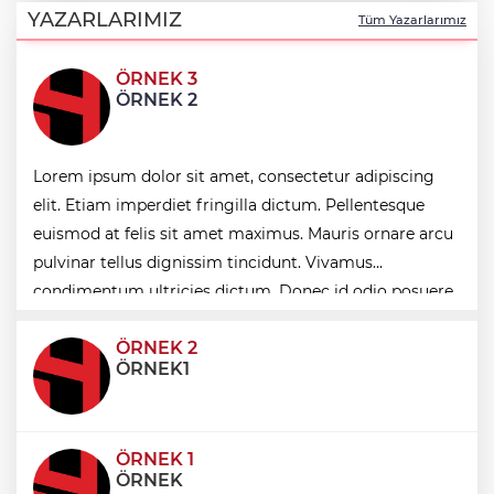
birliği
YAZARLARIMIZ
Tüm Yazarlarımız
ÖRNEK 3
İpsala OSB'nin gelişimi için kritik ziyaret
ÖRNEK 2
Bursa Büyükşehir Harmancık’ta da yolları
Lorem ipsum dolor sit amet, consectetur adipiscing
yeniliyor
elit. Etiam imperdiet fringilla dictum. Pellentesque
euismod at felis sit amet maximus. Mauris ornare arcu
pulvinar tellus dignissim tincidunt. Vivamus
Ağrı'da toplu sünnet şöleni
condimentum ultricies dictum. Donec id odio posuere,
condimentum eros et, faucibus sapien. Praese
ÖRNEK 2
ÖRNEK1
ÖRNEK 1
ÖRNEK