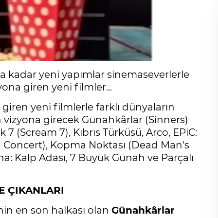
 kadar yeni yapımlar sinemaseverlerle
ona giren yeni filmler...
giren yeni filmlerle farklı dünyaların
en vizyona girecek Günahkârlar (Sinners)
ık 7 (Scream 7), Kıbrıs Türküsü, Arco, EPiC:
 in Concert), Kopma Noktası (Dead Man's
a: Kalp Adası, 7 Büyük Günah ve Parçalı
E ÇIKANLARI
inin en son halkası olan
Günahkârlar