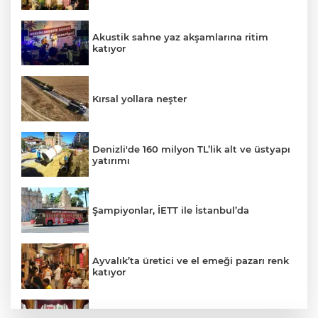
Akustik sahne yaz akşamlarına ritim
katıyor
Kırsal yollara neşter
Denizli'de 160 milyon TL’lik alt ve üstyapı
yatırımı
Şampiyonlar, İETT ile İstanbul’da
Ayvalık’ta üretici ve el emeği pazarı renk
katıyor
DAĞDER ve BUMEV'den eğitim için güç