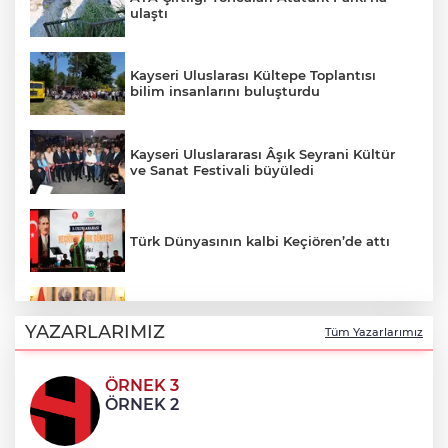
ulaştı
Kayseri Uluslarası Kültepe Toplantısı
bilim insanlarını buluşturdu
Kayseri Uluslararası Âşık Seyrani Kültür
ve Sanat Festivali büyüledi
Türk Dünyasının kalbi Keçiören’de attı
Faili meçhul 2 cinayet daha aydınlatıldı
YAZARLARIMIZ
Tüm Yazarlarımız
ÖRNEK 3
Hakkâri’de JİHA destekli operasyon
ÖRNEK 2