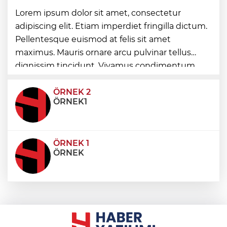
Nevşehir Kültür Yolu'nda etkinlikler
Lorem ipsum dolor sit amet, consectetur
peşpeşe yapıldı
adipiscing elit. Etiam imperdiet fringilla dictum.
Pellentesque euismod at felis sit amet
Maltepe’de, Süreyya Plajı’nda müzik
maximus. Mauris ornare arcu pulvinar tellus
ziyafeti
dignissim tincidunt. Vivamus condimentum
ultricies dictum. Donec id odio posuere,
condimentum eros et, faucibus sapien. Praese
ÖRNEK 2
ÖRNEK1
ÖRNEK 1
ÖRNEK