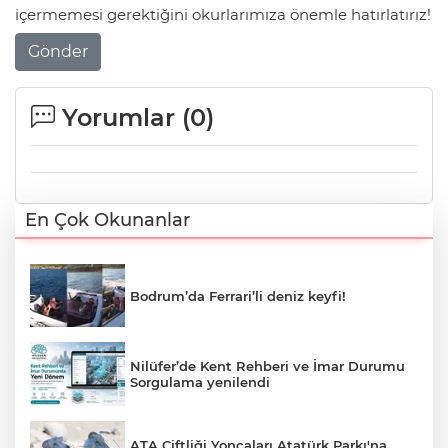
içermemesi gerektiğini okurlarımıza önemle hatırlatırız!
Gönder
Yorumlar (
0
)
En Çok Okunanlar
Bodrum’da Ferrari’li deniz keyfi!
Nilüfer’de Kent Rehberi ve İmar Durumu
Sorgulama yenilendi
ATA Çiftliği Yoncaları Atatürk Parkı'na