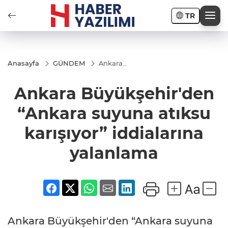
TR
Anasayfa
GÜNDEM
Ankara
Büyükşehir'den
“Ankara suyuna
Ankara Büyükşehir'den
atıksu karışıyor”
iddialarına
yalanlama
“Ankara suyuna atıksu
karışıyor” iddialarına
yalanlama
Ankara Büyükşehir'den “Ankara suyuna