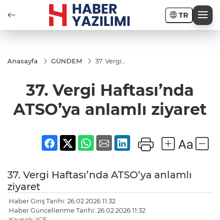
TR
Anasayfa
GÜNDEM
37. Vergi
Haftası’nda
ATSO’ya
37. Vergi Haftası’nda
anlamlı
ziyaret
ATSO’ya anlamlı ziyaret
37. Vergi Haftası’nda ATSO’ya anlamlı
ziyaret
Haber Giriş Tarihi: 26.02.2026 11:32
Haber Güncellenme Tarihi: 26.02.2026 11:32
Kaynak: IGF