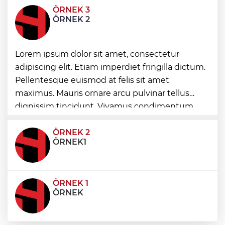
ÖRNEK 3
Antalya’da çok sayıda suç unsuru ele
ÖRNEK 2
geçirildi
Batman Sason Devlet'te çalışanların
Lorem ipsum dolor sit amet, consectetur
talepleri dinlendi
adipiscing elit. Etiam imperdiet fringilla dictum.
Pellentesque euismod at felis sit amet
Gaziantep’te Yaz Kur’an Kursu
maximus. Mauris ornare arcu pulvinar tellus
öğrencilerine bisikletli ödül
dignissim tincidunt. Vivamus condimentum
ultricies dictum. Donec id odio posuere,
condimentum eros et, faucibus sapien. Praese
ÖRNEK 2
ÖRNEK1
ÖRNEK 1
ÖRNEK