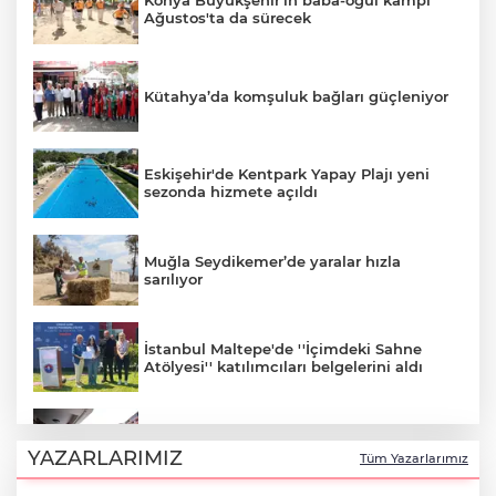
Konya Büyükşehir’in baba-oğul kampı
Ağustos'ta da sürecek
Kütahya’da komşuluk bağları güçleniyor
Eskişehir'de Kentpark Yapay Plajı yeni
sezonda hizmete açıldı
Muğla Seydikemer’de yaralar hızla
sarılıyor
İstanbul Maltepe'de ''İçimdeki Sahne
Atölyesi'' katılımcıları belgelerini aldı
Denizli'de sosyal destek projeleri dar
gelirliye umut oluyor
YAZARLARIMIZ
Tüm Yazarlarımız