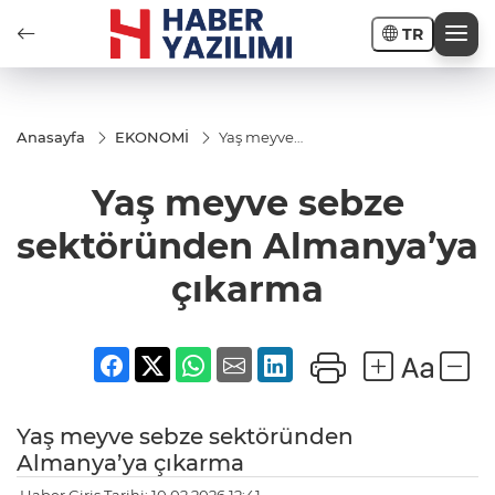
TR
Anasayfa
EKONOMİ
Yaş meyve
sebze
sektöründen
Yaş meyve sebze
Almanya’ya
çıkarma
sektöründen Almanya’ya
çıkarma
Yaş meyve sebze sektöründen
Almanya’ya çıkarma