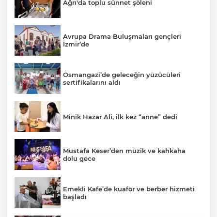
Ağrı'da toplu sünnet şöleni
Avrupa Drama Buluşmaları gençleri
İzmir’de
Osmangazi’de geleceğin yüzücüleri
sertifikalarını aldı
Minik Hazar Ali, ilk kez “anne” dedi
Mustafa Keser’den müzik ve kahkaha
dolu gece
Emekli Kafe’de kuaför ve berber hizmeti
başladı