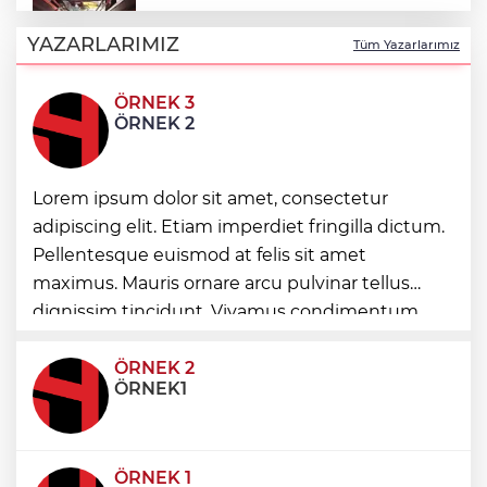
Toplu taşımaya sıkı denetim
YAZARLARIMIZ
Tüm Yazarlarımız
ÖRNEK 3
Esnaf odalarından ortak açıklama
ÖRNEK 2
Altınoluk Alevi Kültür ve Sanat Festivali
Lorem ipsum dolor sit amet, consectetur
renkli anlara sahne oldu
adipiscing elit. Etiam imperdiet fringilla dictum.
Pellentesque euismod at felis sit amet
maximus. Mauris ornare arcu pulvinar tellus
Arbil Akın kadın muhtarlarla buluştu
dignissim tincidunt. Vivamus condimentum
ultricies dictum. Donec id odio posuere,
condimentum eros et, faucibus sapien. Praese
ÖRNEK 2
ÖRNEK1
ÖRNEK 1