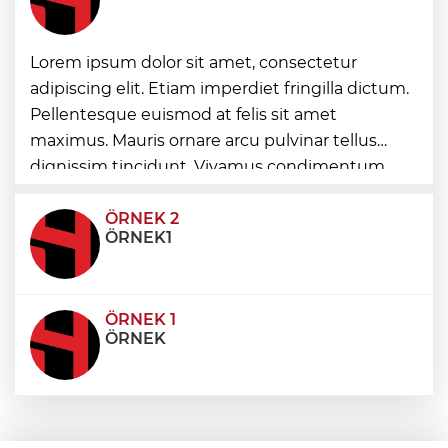
Lorem ipsum dolor sit amet, consectetur
Edirne Keşan’dan Elazığ'a gönül köprüsü
adipiscing elit. Etiam imperdiet fringilla dictum.
Pellentesque euismod at felis sit amet
Bursa Tabip Odası: Hekimlik 5 dakikaya
maximus. Mauris ornare arcu pulvinar tellus
sığmaz
dignissim tincidunt. Vivamus condimentum
ultricies dictum. Donec id odio posuere,
condimentum eros et, faucibus sapien. Praese
ÖRNEK 2
ÖRNEK1
ÖRNEK 1
ÖRNEK