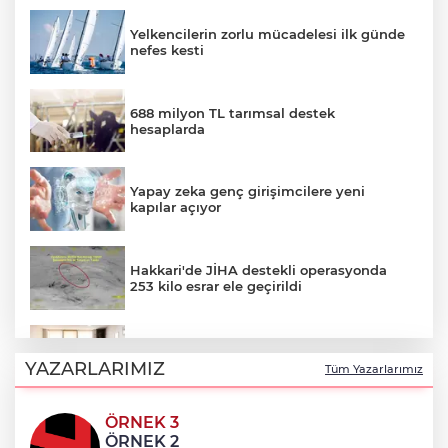
Yelkencilerin zorlu mücadelesi ilk günde
nefes kesti
688 milyon TL tarımsal destek
hesaplarda
Yapay zeka genç girişimcilere yeni
kapılar açıyor
Hakkari'de JİHA destekli operasyonda
253 kilo esrar ele geçirildi
Keşan Kent Konseyi'nden muhtarlara
nezaket ziyareti
YAZARLARIMIZ
Tüm Yazarlarımız
ÖRNEK 3
İstanbul Maltepe’de çocuklar kitapların
ÖRNEK 2
renkli dünyasında