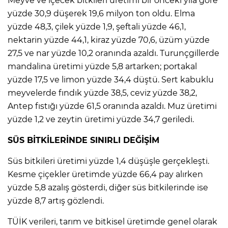
Meyve ve içecek bitkileri üretimi bir önceki yıla göre
yüzde 30,9 düşerek 19,6 milyon ton oldu. Elma
yüzde 48,3, çilek yüzde 1,9, şeftali yüzde 46,1,
nektarin yüzde 44,1, kiraz yüzde 70,6, üzüm yüzde
27,5 ve nar yüzde 10,2 oranında azaldı. Turunçgillerde
mandalina üretimi yüzde 5,8 artarken; portakal
yüzde 17,5 ve limon yüzde 34,4 düştü. Sert kabuklu
meyvelerde fındık yüzde 38,5, ceviz yüzde 38,2,
Antep fıstığı yüzde 61,5 oranında azaldı. Muz üretimi
yüzde 1,2 ve zeytin üretimi yüzde 34,7 geriledi.
SÜS BİTKİLERİNDE SINIRLI DEĞİŞİM
Süs bitkileri üretimi yüzde 1,4 düşüşle gerçekleşti.
Kesme çiçekler üretimde yüzde 66,4 pay alırken
yüzde 5,8 azalış gösterdi, diğer süs bitkilerinde ise
yüzde 8,7 artış gözlendi.
TÜİK verileri, tarım ve bitkisel üretimde genel olarak