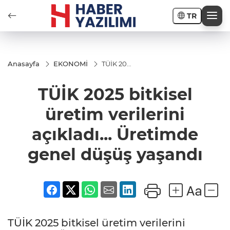
TR
Anasayfa
EKONOMİ
TÜİK 2025
bitkisel
üretim
TÜİK 2025 bitkisel
verilerini
açıkladı...
Üretimde
üretim verilerini
genel
düşüş
açıkladı... Üretimde
yaşandı
genel düşüş yaşandı
TÜİK 2025 bitkisel üretim verilerini