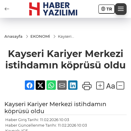
TR
Anasayfa
EKONOMİ
Kayseri
Kariyer
Merkezi
Kayseri Kariyer Merkezi
istihdamın
köprüsü
oldu
istihdamın köprüsü oldu
Kayseri Kariyer Merkezi istihdamın
köprüsü oldu
Haber Giriş Tarihi: 11.02.2026 10:03
Haber Güncellenme Tarihi: 11.02.2026 10:03
Kaynak: IGF