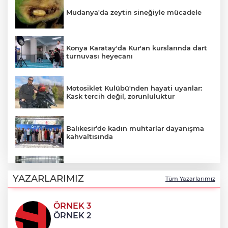
Mudanya'da zeytin sineğiyle mücadele
Konya Karatay'da Kur'an kurslarında dart
turnuvası heyecanı
Motosiklet Kulübü'nden hayati uyarılar:
Kask tercih değil, zorunluluktur
Balıkesir’de kadın muhtarlar dayanışma
kahvaltısında
"Casperlar" suç örgütüne dev operasyon!
151 şüpheli hakkında dava açıldı
YAZARLARIMIZ
Tüm Yazarlarımız
ÖRNEK 3
Türk mühendis Polatkan, DARPA Lift
ÖRNEK 2
Challenge'da finale kaldı