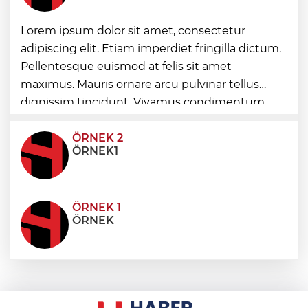
“Kocaeli Müze” yeni web sitesiyle
Lorem ipsum dolor sit amet, consectetur
yayında
adipiscing elit. Etiam imperdiet fringilla dictum.
Pellentesque euismod at felis sit amet
Yenimuhacir Mezarlığı'na anlamlı hayrat
maximus. Mauris ornare arcu pulvinar tellus
çeşmesi
dignissim tincidunt. Vivamus condimentum
ultricies dictum. Donec id odio posuere,
condimentum eros et, faucibus sapien. Praese
ÖRNEK 2
ÖRNEK1
ÖRNEK 1
ÖRNEK