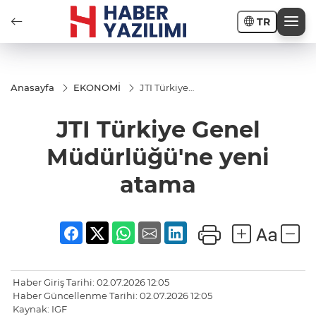
TR
Anasayfa
EKONOMİ
JTI Türkiye
Genel
Müdürlüğü'ne
JTI Türkiye Genel
yeni atama
Müdürlüğü'ne yeni
atama
Haber Giriş Tarihi: 02.07.2026 12:05
Haber Güncellenme Tarihi: 02.07.2026 12:05
Kaynak: IGF