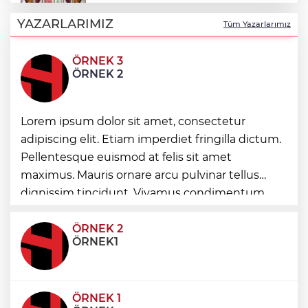
DAĞDER ve BUMEV'den eğitim için güç
birliği
YAZARLARIMIZ
Tüm Yazarlarımız
ÖRNEK 3
İpsala OSB'nin gelişimi için kritik ziyaret
ÖRNEK 2
Bursa Büyükşehir Harmancık’ta da yolları
Lorem ipsum dolor sit amet, consectetur
yeniliyor
adipiscing elit. Etiam imperdiet fringilla dictum.
Pellentesque euismod at felis sit amet
maximus. Mauris ornare arcu pulvinar tellus
Ağrı'da toplu sünnet şöleni
dignissim tincidunt. Vivamus condimentum
ultricies dictum. Donec id odio posuere,
condimentum eros et, faucibus sapien. Praese
ÖRNEK 2
ÖRNEK1
ÖRNEK 1