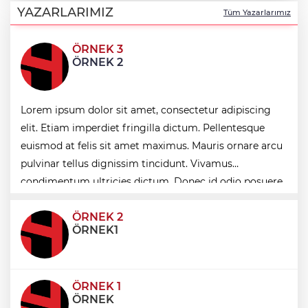
TOFAŞ potada yeni sezonu hazır
YAZARLARIMIZ
Tüm Yazarlarımız
ÖRNEK 3
BTSO Başkanı Burkay, 2030 vizyonunu
ÖRNEK 2
62. Meslek Komitesi ile değerlendirdi
Lorem ipsum dolor sit amet, consectetur adipiscing
Balıkesir’de kıyılar anlık takip ediliyor
elit. Etiam imperdiet fringilla dictum. Pellentesque
euismod at felis sit amet maximus. Mauris ornare arcu
“Bu Kampta Hayat Var” projesi özel
pulvinar tellus dignissim tincidunt. Vivamus
bireylere yaz tatili sunuyor
condimentum ultricies dictum. Donec id odio posuere,
condimentum eros et, faucibus sapien. Praese
ÖRNEK 2
ÖRNEK1
ÖRNEK 1
ÖRNEK