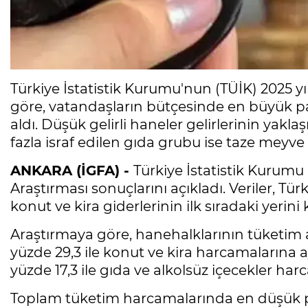
Türkiye İstatistik Kurumu'nun (TÜİK) 2025 y
göre, vatandaşların bütçesinde en büyük pay
aldı. Düşük gelirli haneler gelirlerinin yakl
fazla israf edilen gıda grubu ise taze meyve
ANKARA (İGFA) -
Türkiye İstatistik Kurumu 
Araştırması sonuçlarını açıkladı. Veriler, T
konut ve kira giderlerinin ilk sıradaki yeri
Araştırmaya göre, hanehalklarının tüketim 
yüzde 29,3 ile konut ve kira harcamalarına ay
yüzde 17,3 ile gıda ve alkolsüz içecekler harc
Toplam tüketim harcamalarında en düşük pay