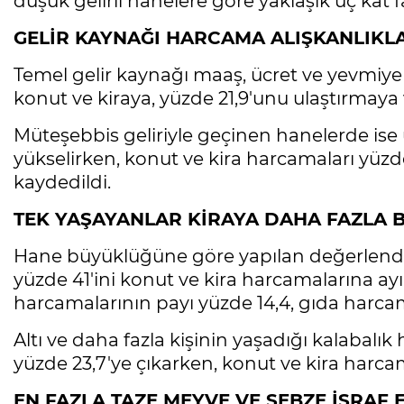
düşük gelirli hanelere göre yaklaşık üç kat 
GELİR KAYNAĞI HARCAMA ALIŞKANLIKLA
Temel gelir kaynağı maaş, ücret ve yevmiye
konut ve kiraya, yüzde 21,9'unu ulaştırmaya 
Müteşebbis geliriyle geçinen hanelerde ise 
yükselirken, konut ve kira harcamaları yüzde
kaydedildi.
TEK YAŞAYANLAR KİRAYA DAHA FAZLA 
Hane büyüklüğüne göre yapılan değerlendirm
yüzde 41'ini konut ve kira harcamalarına ay
harcamalarının payı yüzde 14,4, gıda harcama
Altı ve daha fazla kişinin yaşadığı kalabalı
yüzde 23,7'ye çıkarken, konut ve kira harcam
EN FAZLA TAZE MEYVE VE SEBZE İSRAF 