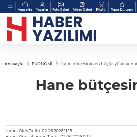
Anasayfa
Yazarlar
Foto Galeri
Video Galeri
Fikstür
Puan Durumu
Anasayfa
EKONOMİ
Hane bütçesinin en büyük yükü konut 
Hane bütçesin
Haber Giriş Tarihi: 02.06.2026 11:15
Haber Güncellenme Tarihi: 02.06.2026 11:15