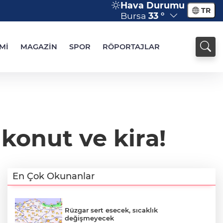
Hava Durumu
TR
Bursa
33 °
Mİ
MAGAZİN
SPOR
RÖPORTAJLAR
konut ve kira!
En Çok Okunanlar
Rüzgar sert esecek, sıcaklık
değişmeyecek